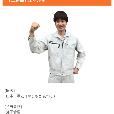
〔工務部〕山本淳史
［氏名］
山本 淳史（やまもと あつし）
［担当業務］
施工管理