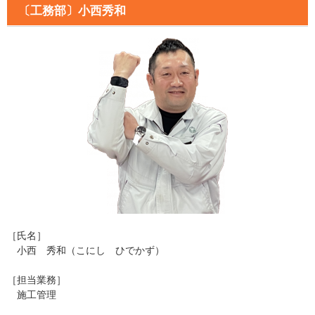
〔工務部〕小西秀和
［氏名］
小西 秀和（こにし ひでかず）
［担当業務］
施工管理