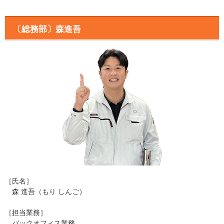
〔総務部〕森進吾
［氏名］
森 進吾（もり しんご）
［担当業務］
バックオフィス業務