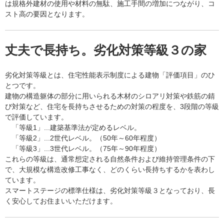
は規格外建材の使用や材料の無駄、施工手間の増加につながり、コ
スト高の要因となります。
丈夫で長持ち。劣化対策等級３の家
劣化対策等級とは、住宅性能表示制度による建物「評価項目」のひ
とつです。
建物の構造躯体の部分に用いられる木材のシロアリ対策や鉄筋の錆
び対策など、住宅を長持ちさせるための対策の程度を、3段階の等級
で評価しています。
「等級1」...建築基準法が定めるレベル。
「等級2」...2世代レベル。（50年～60年程度）
「等級3」...3世代レベル。（75年～90年程度）
これらの等級は、通常想定される自然条件および維持管理条件の下
で、大規模な構造改修工事なく、どのくらい長持ちするかを表わし
ています。
スマートステージの標準仕様は、劣化対策等級３となっており、長
く安心してお住まいいただけます。