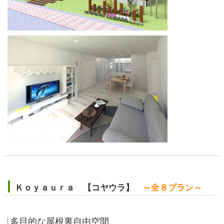
Ｋｏｙａｕｒａ 【コヤウラ】
～全８プラン～
多目的な屋根裏自由空間