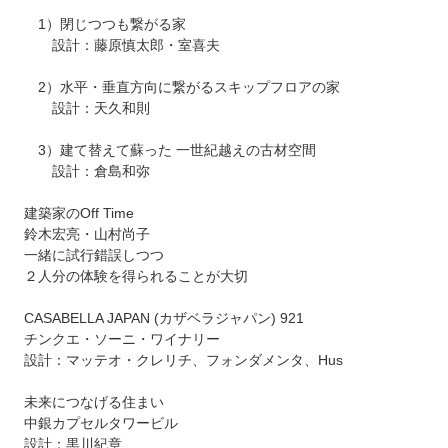
1）閉じつつも繋がる家
設計：藤原慎太郎・室喜夫
2）水平・垂直方向に繋がるスキップフロアの家
設計：天久和則
3）建て替えて蘇った 一世紀越えの古材空間
設計：倉島和弥
建築家のOff Time
鈴木宏亮・山村尚子
一緒に試行錯誤しつつ
２人分の体験を得られることが大切
CASABELLA JAPAN (カザベラジャパン) 921
チンクエ・ソーニ・ワイナリー
設計：マッテオ・クレリチ、フォンダメンタ、Hus
未来につなげる住まい
中銀カプセルタワービル
設計：黒川紀章