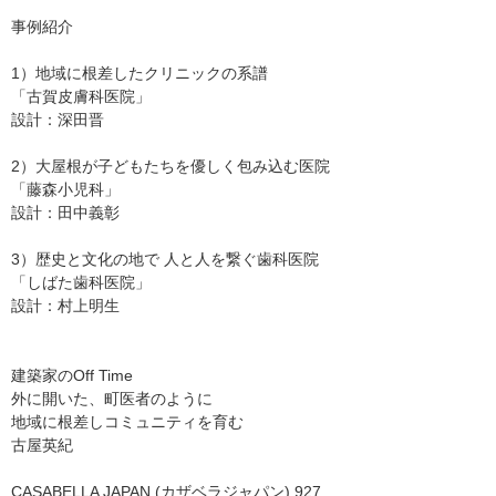
事例紹介
1）地域に根差したクリニックの系譜
「古賀皮膚科医院」
設計：深田晋
2）大屋根が子どもたちを優しく包み込む医院
「藤森小児科」
設計：田中義彰
3）歴史と文化の地で 人と人を繋ぐ歯科医院
「しばた歯科医院」
設計：村上明生
建築家のOff Time
外に開いた、町医者のように
地域に根差しコミュニティを育む
古屋英紀
CASABELLA JAPAN (カザベラジャパン) 927