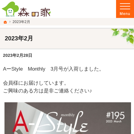
富山県南砺市の注文住宅・新築戸建てを手がける建設会社なら当社へ。
富山県南砺市の新築・注文住宅・新築戸建てを手がける建設会社なら森の家
ホーム
2023年2月
2023年2月
2023年2月28日
AーStyle Monthly 3月号が入荷しました。
会員様にお届けしています。
ご興味のある方は是非ご連絡ください♪