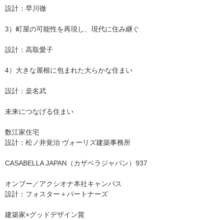
設計：早川徹
3）町屋の可能性を再現し、現代に住み継ぐ
設計：高取愛子
4）大きな屋根に包まれた大らかな住まい
設計：桒名武
未来につなげる住まい
数江家住宅
設計：松ノ井覚治 ヴォーリズ建築事務所
CASABELLA JAPAN（カザベラジャパン）937
オンブー／アクシオナ本社キャンパス
設計：フォスター＋パートナーズ
建築家×グッドデザイン賞