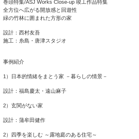
巻頭特集/ASJ Works Close-up 竣工作品特集​
全方位へ広がる開放感と回遊性
緑の竹林に囲まれた方形の家
設計：西村友吾
施工：糸島・唐津スタジオ
事例紹介
1）日本的情緒をまとう家 －暮らしの情景－
設計：福島慶太・遠山麻子
2）玄関がない家
設計：蒲牟田健作
2）四季を楽しむ ～露地庭のある住宅～