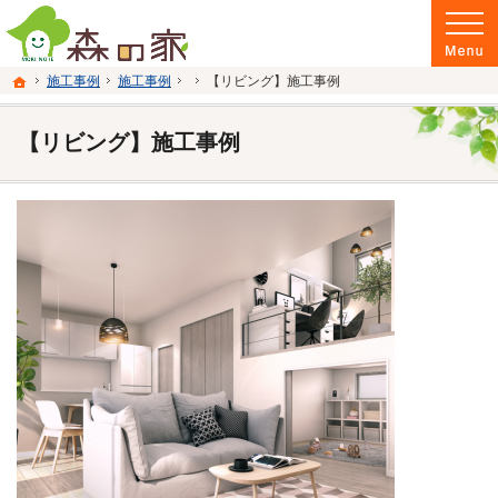
富山県南砺市の注文住宅・新築戸建てを手がける建設会社なら当社へ。
富山県南砺市の新築・注文住宅・新築戸建てを手がける建設会社なら森の家
ホーム
施工事例
施工事例
【リビング】施工事例
【リビング】施工事例