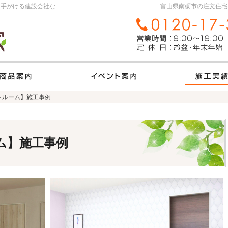
富山県南砺市の新築・注文住宅・新築戸建てを手がける建設会社なら森の家
富山県南砺市の注文住宅
ム
商品ラインナップ
イベント案内
トルーム】施工事例
トルーム】施工事例
ム】施工事例