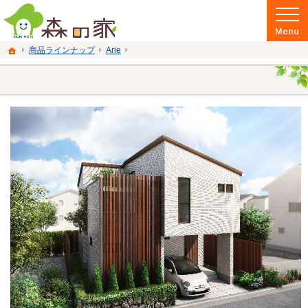
富山県南砺市の注文住宅・新築戸建てを手がける建設会社なら当社へ。
富山県南砺市の新築・注文住宅・新築戸建てを手がける建設会社なら森の家
ホーム
商品ラインナップ
Arie