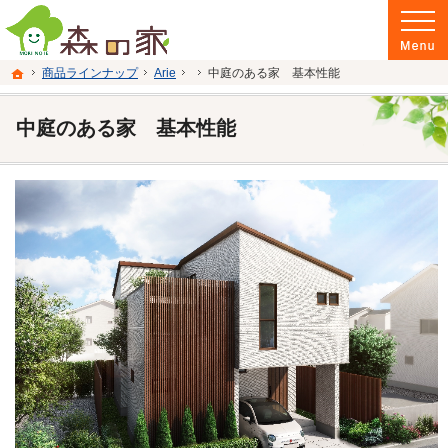
富山県南砺市の注文住宅・新築戸建てを手がける建設会社なら当社へ。
富山県南砺市の新築・注文住宅・新築戸建てを手がける建設会社なら森の家
ホーム
商品ラインナップ
Arie
中庭のある家 基本性能
中庭のある家 基本性能