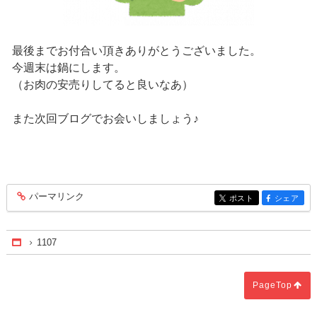
最後までお付合い頂きありがとうございました。
今週末は鍋にします。
（お肉の安売りしてると良いなあ）
また次回ブログでお会いしましょう♪
パーマリンク
entry344
ポスト
シェア
entry344
entry344
1107
Home
PageTop