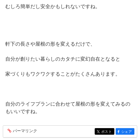
むしろ簡単だし安全かもしれないですね。
軒下の長さや屋根の形を変えるだけで、
自分が創りたい暮らしのカタチに変幻自在となると
家づくりもワクワクすることがたくさんあります。
自分のライフプランに合わせて屋根の形を変えてみるの
もいいですね。
パーマリンク
entry379
ポスト
シェア
entry379
entry379