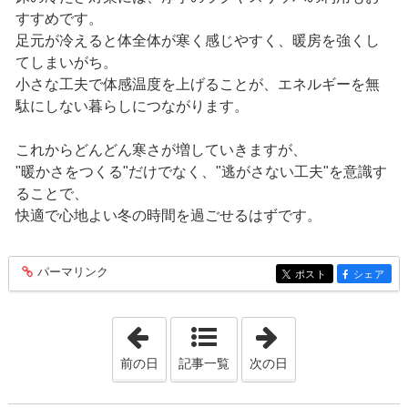
すすめです。
足元が冷えると体全体が寒く感じやすく、暖房を強くし
てしまいがち。
小さな工夫で体感温度を上げることが、エネルギーを無
駄にしない暮らしにつながります。
これからどんどん寒さが増していきますが、
"暖かさをつくる"だけでなく、"逃がさない工夫"を意識す
ることで、
快適で心地よい冬の時間を過ごせるはずです。
パーマリンク
entry424
ポスト
シェア
entry424
entry424
「2025年10月28日」
「2025年11月25
前の日
記事一覧
次の日