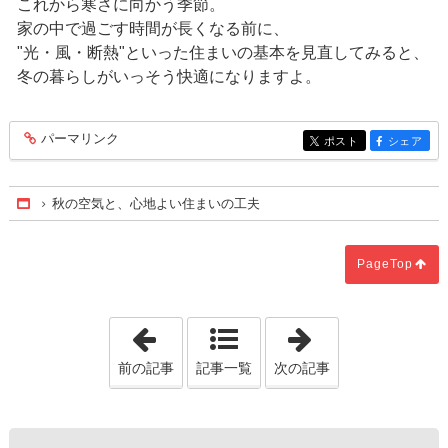
これから寒さに向かう季節。
家の中で過ごす時間が長くなる前に、
"光・風・断熱"といった住まいの基本を見直してみると、
冬の暮らしがいっそう快適になりますよ。
パーマリンク
entry422
ポスト
シェア
entry422
entry422
秋の空気と、心地よい住まいの工夫
Home
PageTop
「「夏の外構・庭づくり」で、暮らしが
「秋の深まりと
前の記事
記事一覧
次の記事